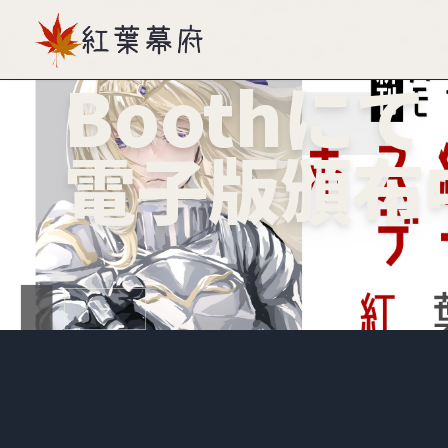
Boothにて
電子版頒布